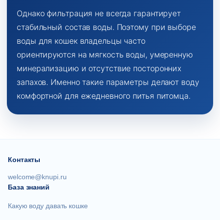
Однако фильтрация не всегда гарантирует
стабильный состав воды. Поэтому при выборе
воды для кошек владельцы часто
ориентируются на мягкость воды, умеренную
минерализацию и отсутствие посторонних
запахов. Именно такие параметры делают воду
комфортной для ежедневного питья питомца.
Контакты
welcome@knupi.ru
База знаний
Какую воду давать кошке